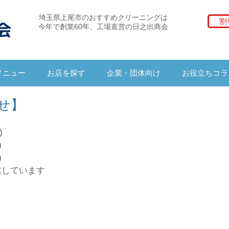
埼玉県上尾市のおすすめクリーニングは
割
今年で創業60年、工場直営の日之出商会
メニュー
お店を探す
企業・団体向け
お役立ちコラ
せ】
) 
)
)
)
業しています