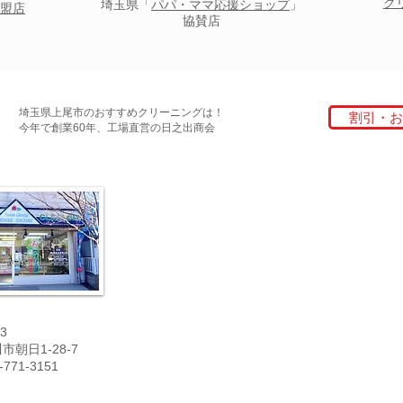
ク
埼玉県「
パパ・ママ応援ショップ
」
盟店
協賛店
埼玉県上尾市のおすすめクリーニングは！
割引・お
今年で創業60年、工場直営の日之出商会
3
朝日1-28-7
771-3151