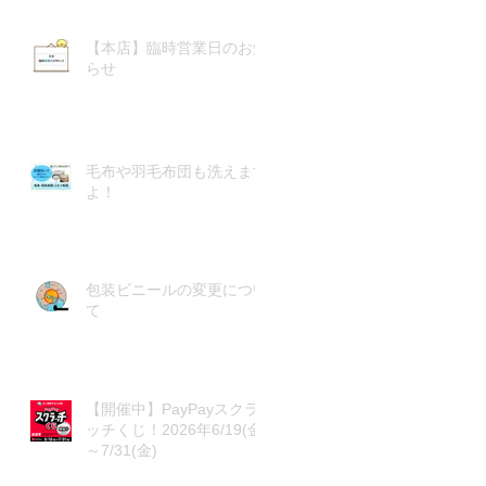
【本店】臨時営業日のお知
らせ
毛布や羽毛布団も洗えます
よ！
包装ビニールの変更につい
て
【開催中】PayPayスクラ
ッチくじ！2026年6/19(金)
～7/31(金)