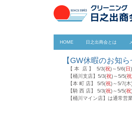
HOME
日之出商会とは
【GW休暇のお知ら
【 本  店 】  5/3(
祝
)～5/6(
日
【桶川支店】5/3(
祝
)～5/5(
祝
【本 町 店】 5/5(
祝
)～5/7(木
【騎 西 店】 5/3(
祝
)～5/5(
祝
【桶川マイン店】は通常営