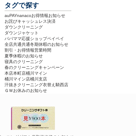
タグで探す
auPAY
nanaco
お得情報
お知らせ
お詫び
キャッシュレス決済
ダウンクリーニング
ダウンジャケット
パパママ応援ショップ
ペイペイ
全店共通
共通
冬期休暇のお知らせ
割引・お得情報
営業時間
夏季休暇のお知らせ
寝具のクリーニング
春のクリーニングキャンペーン
本店
本町店
桶川マイン
桶川マイン店
桶川支店
汗抜きクリーニング
衣替え
騎西店
ＧＷお休みのお知らせ