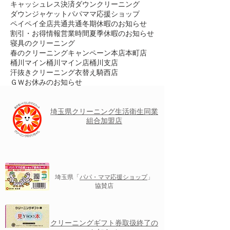
キャッシュレス決済
ダウンクリーニング
ダウンジャケット
パパママ応援ショップ
ペイペイ
全店共通
共通
冬期休暇のお知らせ
割引・お得情報
営業時間
夏季休暇のお知らせ
寝具のクリーニング
春のクリーニングキャンペーン
本店
本町店
桶川マイン
桶川マイン店
桶川支店
汗抜きクリーニング
衣替え
騎西店
ＧＷお休みのお知らせ
埼玉県クリーニング
生活衛生
同業
組合加盟店
埼玉県「
パパ・ママ応援ショップ
」
協賛店
クリーニングギフト券取扱終了の