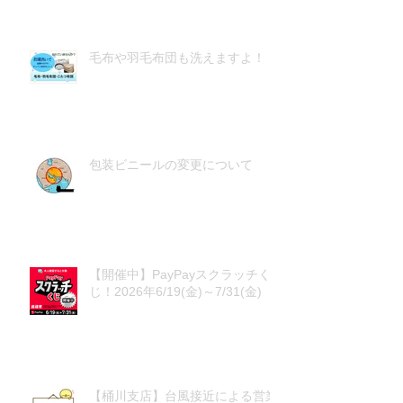
毛布や羽毛布団も洗えますよ！
包装ビニールの変更について
【開催中】PayPayスクラッチく
じ！2026年6/19(金)～7/31(金)
【桶川支店】台風接近による営業