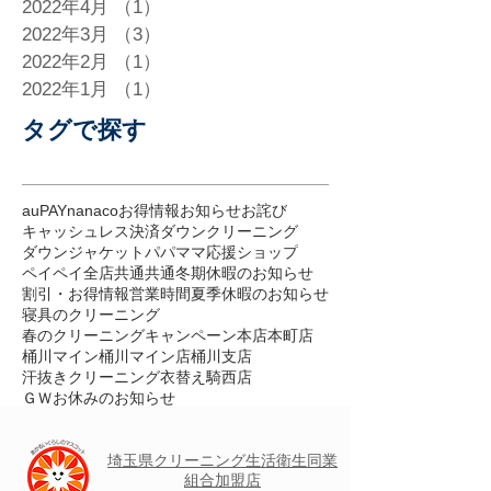
2022年4月
（1）
1件の記事
2022年3月
（3）
3件の記事
2022年2月
（1）
1件の記事
2022年1月
（1）
1件の記事
タグで探す
auPAY
nanaco
お得情報
お知らせ
お詫び
キャッシュレス決済
ダウンクリーニング
ダウンジャケット
パパママ応援ショップ
ペイペイ
全店共通
共通
冬期休暇のお知らせ
割引・お得情報
営業時間
夏季休暇のお知らせ
寝具のクリーニング
春のクリーニングキャンペーン
本店
本町店
桶川マイン
桶川マイン店
桶川支店
汗抜きクリーニング
衣替え
騎西店
ＧＷお休みのお知らせ
埼玉県クリーニング
生活衛生
同業
組合加盟店