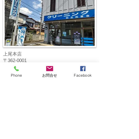
上尾本店
〒362-0001
埼玉県上尾市上37-60
電話:048-771-2972
Phone
お問合せ
Facebook