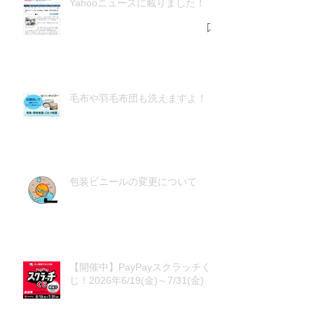
Yahooニュースに載りました！
毛布や羽毛布団も洗えますよ！
包装ビニールの変更について
【開催中】PayPayスクラッチく
じ！2026年6/19(金)～7/31(金)