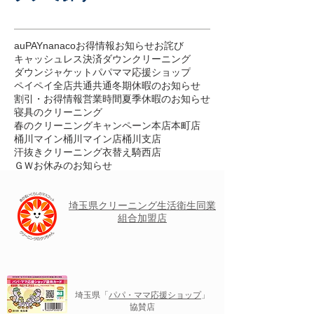
auPAY
nanaco
お得情報
お知らせ
お詫び
キャッシュレス決済
ダウンクリーニング
ダウンジャケット
パパママ応援ショップ
ペイペイ
全店共通
共通
冬期休暇のお知らせ
割引・お得情報
営業時間
夏季休暇のお知らせ
寝具のクリーニング
春のクリーニングキャンペーン
本店
本町店
桶川マイン
桶川マイン店
桶川支店
汗抜きクリーニング
衣替え
騎西店
ＧＷお休みのお知らせ
埼玉県クリーニング
生活衛生
同業
組合加盟店
埼玉県「
パパ・ママ応援ショップ
」
協賛店