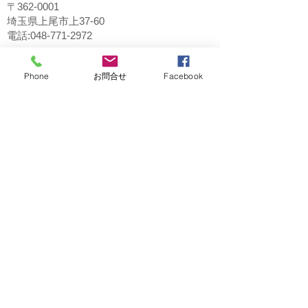
〒362-0001
埼玉県上尾市上37-60
電話:048-771-2972
Phone
お問合せ
Facebook
桶川マイン店
〒363-0022
埼玉県桶川市若宮1-5-2
1F 花屋さん隣り
電話：048-787-6605