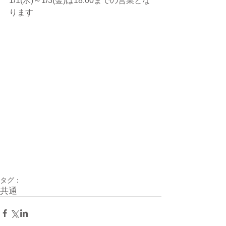
1/1(水)～1/3(金)は18:00までの営業とな
ります
タグ：
共通