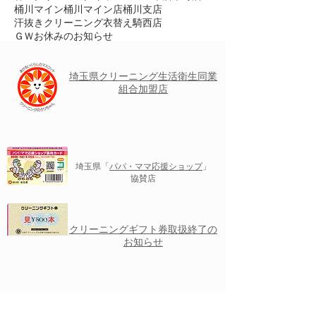
桶川マイン
桶川マイン店
桶川支店
汗抜きクリーニング
衣替え
騎西店
ＧＷお休みのお知らせ
埼玉県クリーニング
生活衛生
同業
組合加盟店
埼玉県「
パパ・ママ応援ショップ
」
協賛店
クリーニングギフト券取扱終了の
お知らせ