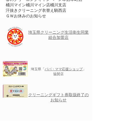
桶川マイン
桶川マイン店
桶川支店
汗抜きクリーニング
衣替え
騎西店
ＧＷお休みのお知らせ
埼玉県クリーニング
生活衛生
同業
組合加盟店
埼玉県「
パパ・ママ応援ショップ
」
協賛店
クリーニングギフト券取扱終了の
お知らせ