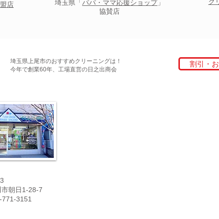
ク
埼玉県「
パパ・ママ応援ショップ
」
盟店
協賛店
埼玉県上尾市のおすすめクリーニングは！
割引・お
今年で創業60年、工場直営の日之出商会
3
朝日1-28-7
771-3151