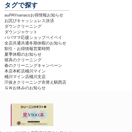
タグで探す
auPAY
nanaco
お得情報
お知らせ
お詫び
キャッシュレス決済
ダウンクリーニング
ダウンジャケット
パパママ応援ショップ
ペイペイ
全店共通
共通
冬期休暇のお知らせ
割引・お得情報
営業時間
夏季休暇のお知らせ
寝具のクリーニング
春のクリーニングキャンペーン
本店
本町店
桶川マイン
桶川マイン店
桶川支店
汗抜きクリーニング
衣替え
騎西店
ＧＷお休みのお知らせ