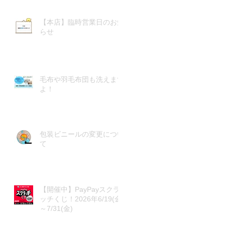
【本店】臨時営業日のお知
らせ
毛布や羽毛布団も洗えます
よ！
包装ビニールの変更につい
て
【開催中】PayPayスクラ
ッチくじ！2026年6/19(金)
～7/31(金)