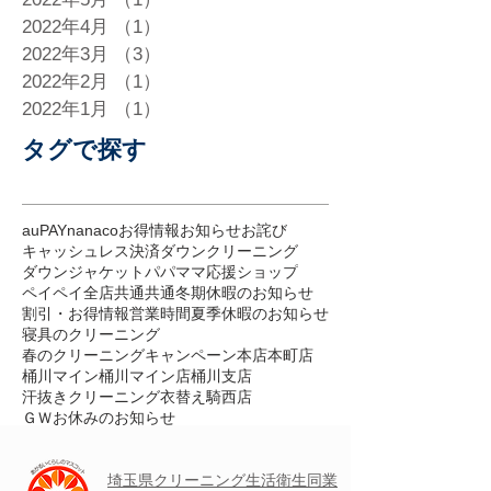
2022年4月
（1）
1件の記事
2022年3月
（3）
3件の記事
2022年2月
（1）
1件の記事
2022年1月
（1）
1件の記事
タグで探す
auPAY
nanaco
お得情報
お知らせ
お詫び
キャッシュレス決済
ダウンクリーニング
ダウンジャケット
パパママ応援ショップ
ペイペイ
全店共通
共通
冬期休暇のお知らせ
割引・お得情報
営業時間
夏季休暇のお知らせ
寝具のクリーニング
春のクリーニングキャンペーン
本店
本町店
桶川マイン
桶川マイン店
桶川支店
汗抜きクリーニング
衣替え
騎西店
ＧＷお休みのお知らせ
埼玉県クリーニング
生活衛生
同業