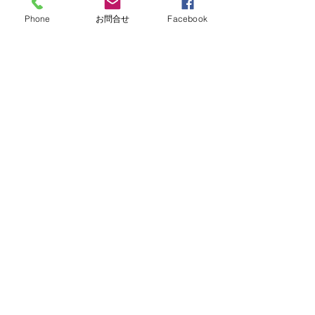
Phone
お問合せ
Facebook
桶川マイン店
〒363-0022
埼玉県桶川市若宮1-5-2
1F 花屋さん隣り
電話：048-787-6605