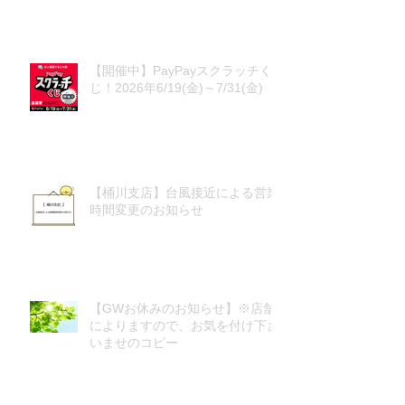
【開催中】PayPayスクラッチく
じ！2026年6/19(金)～7/31(金)
【桶川支店】台風接近による営業
時間変更のお知らせ
【GWお休みのお知らせ】※店舗
によりますので、お気を付け下さ
いませのコピー