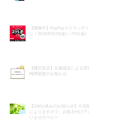
【開催中】PayPayスクラッチく
じ！2026年6/19(金)～7/31(金)
【桶川支店】台風接近による営業
時間変更のお知らせ
【GWお休みのお知らせ】※店舗
によりますので、お気を付け下さ
いませのコピー