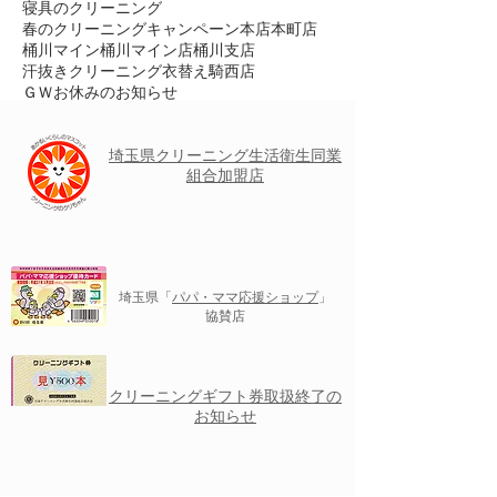
寝具のクリーニング
春のクリーニングキャンペーン
本店
本町店
桶川マイン
桶川マイン店
桶川支店
汗抜きクリーニング
衣替え
騎西店
ＧＷお休みのお知らせ
埼玉県クリーニング
生活衛生
同業
組合加盟店
埼玉県「
パパ・ママ応援ショップ
」
協賛店
クリーニングギフト券取扱終了の
お知らせ