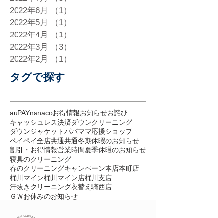
2022年6月
（1）
1件の記事
2022年5月
（1）
1件の記事
2022年4月
（1）
1件の記事
2022年3月
（3）
3件の記事
2022年2月
（1）
1件の記事
タグで探す
auPAY
nanaco
お得情報
お知らせ
お詫び
キャッシュレス決済
ダウンクリーニング
ダウンジャケット
パパママ応援ショップ
ペイペイ
全店共通
共通
冬期休暇のお知らせ
割引・お得情報
営業時間
夏季休暇のお知らせ
寝具のクリーニング
春のクリーニングキャンペーン
本店
本町店
桶川マイン
桶川マイン店
桶川支店
汗抜きクリーニング
衣替え
騎西店
ＧＷお休みのお知らせ