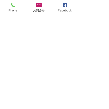
Phone
お問合せ
Facebook
桶川マイン店
〒363-0022
埼玉県桶川市若宮1-5-2
1F 花屋さん隣り
電話：048-787-6605