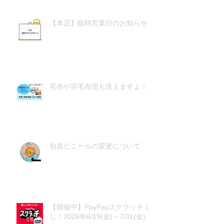
【本店】臨時営業日のお知らせ
毛布や羽毛布団も洗えますよ！
包装ビニールの変更について
【開催中】PayPayスクラッチく
じ！2026年6/19(金)～7/31(金)