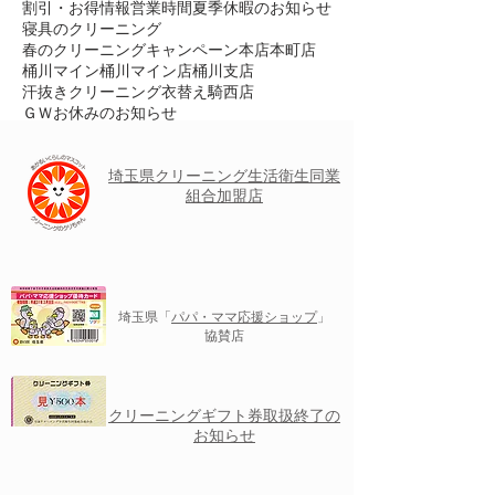
割引・お得情報
営業時間
夏季休暇のお知らせ
寝具のクリーニング
春のクリーニングキャンペーン
本店
本町店
桶川マイン
桶川マイン店
桶川支店
汗抜きクリーニング
衣替え
騎西店
ＧＷお休みのお知らせ
埼玉県クリーニング
生活衛生
同業
組合加盟店
埼玉県「
パパ・ママ応援ショップ
」
協賛店
クリーニングギフト券取扱終了の
お知らせ