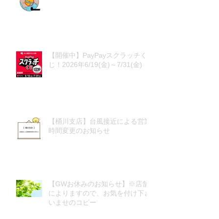
【開催中】PayPayスクラッチく
じ！2026年6/19(金)～7/31(金)
【桶川支店】台風接近による営業
時間変更のお知らせ
【GWお休みのお知らせ】※店舗
によりますので、お気を付け下さ
いませのコピー