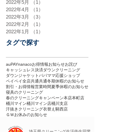
2022年5月
（1）
1件の記事
2022年4月
（1）
1件の記事
2022年3月
（3）
3件の記事
2022年2月
（1）
1件の記事
2022年1月
（1）
1件の記事
タグで探す
auPAY
nanaco
お得情報
お知らせ
お詫び
キャッシュレス決済
ダウンクリーニング
ダウンジャケット
パパママ応援ショップ
ペイペイ
全店共通
共通
冬期休暇のお知らせ
割引・お得情報
営業時間
夏季休暇のお知らせ
寝具のクリーニング
春のクリーニングキャンペーン
本店
本町店
桶川マイン
桶川マイン店
桶川支店
汗抜きクリーニング
衣替え
騎西店
ＧＷお休みのお知らせ
埼玉県クリーニング
生活衛生
同業