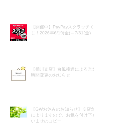
【開催中】PayPayスクラッチく
じ！2026年6/19(金)～7/31(金)
【桶川支店】台風接近による営業
時間変更のお知らせ
【GWお休みのお知らせ】※店舗
によりますので、お気を付け下さ
いませのコピー