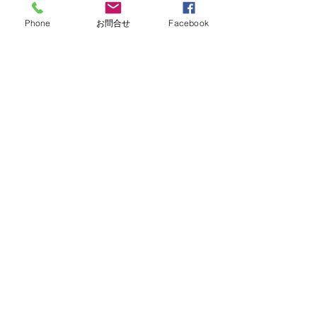
Phone
お問合せ
Facebook
桶川マイン店
〒363-0022
埼玉県桶川市若宮1-5-2
1F 花屋さん隣り
電話：048-787-6605